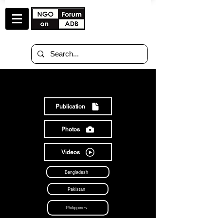
ทรัพยากร
Publication
Photos
Videos
Bangladesh
Pakistan
Philippines