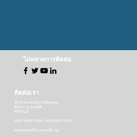
ไม่พลาดการติดต่อ
ติดต่อเรา
85-A ส่วนต่อขยาย Masikap,
ดิลิมัน, เก
ซอนซิตี
ฟิลิปปินส์
+632 8436-1858 | +632 8921-4412
secretariat@forum-adb.org