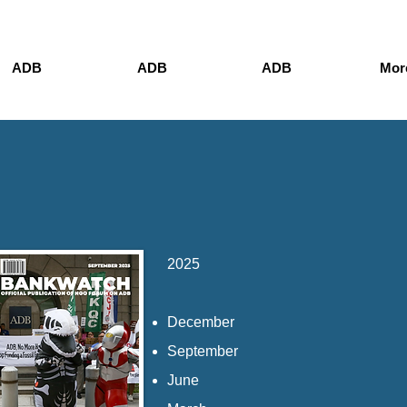
ADB
ADB
ADB
More
2025
December
September
June