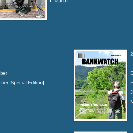
March
2
ber
mber
[Special Edition]
S
J
M