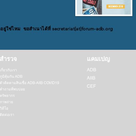
อยู่ใช่ไหม ขอสำเนาได้ที่ secretariat[at]forum-adb.org
สำรวจ
แคมเปญ
ADB
เกี่ยวกับเรา
ภูมิคุ้มกัน ADB
AIIB
ตัวติดตามสินเชื่อ ADB-AIIB COVID19
CEF
คำถามที่พบบ่อย
ทรัพยากร
ภาพถ่าย
วิดีโอ
ติดต่อเรา