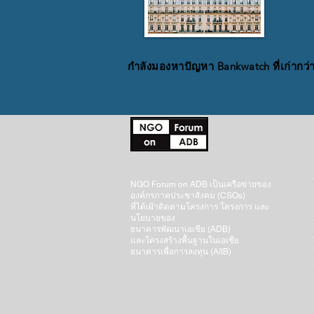
กำลังมองหาปัญหา Bankwatch ที่เก่ากว่า
NGO Forum on ADB เป็นเครือข่ายของ
องค์กรภาคประชาสังคม (CSOs)
ที่ได้เฝ้าติดตามโครงการ โครงการ และ
นโยบายของ
ธนาคารพัฒนาเอเชีย (ADB)
และโครงสร้างพื้นฐานในเอเชีย
ธนาคารเพื่อการลงทุน (AIIB)