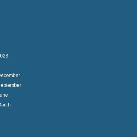
023
December
eptember
une
arch